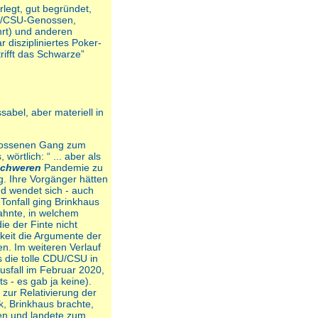
rlegt, gut begründet,
DU/CSU-Genossen,
ührt) und anderen
 diszipliniertes Poker-
rifft das Schwarze”
abel, aber materiell in
chlossenen Gang zum
örtlich: “ ... aber als
schweren
Pandemie zu
g. Ihre Vorgänger hätten
nd wendet sich - auch
Tonfall ging Brinkhaus
ahnte, in welchem
e der Finte nicht
gkeit die Argumente der
n. Im weiteren Verlauf
s die tolle CDU/CSU in
usfall im Februar 2020,
s - es gab ja keine).
 zur Relativierung der
k, Brinkhaus brachte,
en und landete zum