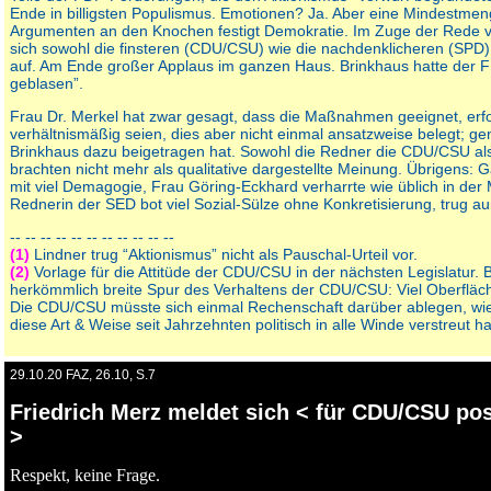
Ende in billigsten Populismus. Emotionen? Ja. Aber eine Mindestme
Argumenten an den Knochen festigt Demokratie. Im Zuge der Rede v
sich sowohl die finsteren (CDU/CSU) wie die nachdenklicheren (SP
auf. Am Ende großer Applaus im ganzen Haus. Brinkhaus hatte der 
geblasen”.
Frau Dr. Merkel hat zwar gesagt, dass die Maßnahmen geeignet, erfo
verhältnismäßig seien, dies aber nicht einmal ansatzweise belegt; g
Brinkhaus dazu beigetragen hat. Sowohl die Redner die CDU/CSU al
brachten nicht mehr als qualitative dargestellte Meinung. Übrigens: 
mit viel Demagogie, Frau Göring-Eckhard verharrte wie üblich in de
Rednerin der SED bot viel Sozial-Sülze ohne Konkretisierung, trug a
-- -- -- -- -- -- -- -- -- -- --
(1)
Lindner trug “Aktionismus” nicht als Pauschal-Urteil vor.
(2)
Vorlage für die Attitüde der CDU/CSU in der nächsten Legislatur. 
herkömmlich breite Spur des Verhaltens der CDU/CSU: Viel Oberflächli
Die CDU/CSU müsste sich einmal Rechenschaft darüber ablegen, wie 
diese Art & Weise seit Jahrzehnten politisch in alle Winde verstreut ha
29.10.20 FAZ, 26.10, S.7
Friedrich Merz meldet sich < für CDU/CSU pos
>
Respekt, keine Frage.