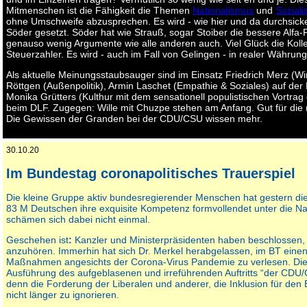
Mitmenschen ist die Fähigkeit die Themen
Nationalismus
und
Sozial
ohne Umschweife abzusprechen. Es wird - wie hier und da durchsicker
Söder gesetzt. Söder hat wie Strauß, sogar Stoiber die bessere Alfa-
genauso wenig Argumente wie alle anderen auch. Viel Glück die Kolleg
Steuerzahler. Es wird - auch im Fall von Gelingen - in realer Währung
Als aktuelle Meinungsstaubsauger sind im Einsatz Friedrich Merz (Wir
Röttgen (Außenpolitik), Armin Laschet (Empathie & Soziales) auf de
Monika Grütters (Kulthur mit dem sensationell populistischen Vortrag
beim DLF. Zugegen: Wille mit Chuzpe stehen am Anfang. Gut für di
Die Gewissen der Granden bei der CDU/CSU wissen mehr.
30.10.20
Im Bundestag coronapolitisches Trauerspiel
Die kleine Gruppe aktiv bundesregierender Menschen hat gestern di
83 M Deutschen ihre exquisite Kompetenz formvollendet unter die Na
schämen sich dabei nicht einmal.
Geschehen ist
:
Kanzler und Ministerpräsidenten haben beschlossen, 
anzuhören. Immerhin hat sich Dr. Merkel herabgelassen, im BT ein
Maßnahmen angesichts der Corona-Virus Pandemie zu verlesen. Die
Ausführung des aufgeblasenen und irreführenden Auftritts “der CDU/
denn die Forderung der Liberalen und anderer, die Inklusion für den 
nicht länger zu ignorieren.