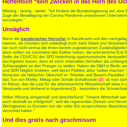
Hoffentlich “kein Zwicken in das Horn des O
Wissing - streng - weiter: “Ich fordere die Bundesregierung auf, eine E
Zuge der Bewältigung der Corona-Pandemie erworbenen Unternehm
vorzulegen.”
Unsäglich
Wenn die
transitorischen Herrscher
in Kanzleramt und den nachgela
meinen, sie müssten sich unbedingt noch mehr Arbeit und Verantwor
sie noch nicht einmal die ihnen bereits zugewiesenen Zuständigkeiten 
dann sollten sie zumindest das Kaliber haben, die erforderliche Exit-
Sollte die CDU/CSU der SPD hinterfotzig-opportunistische Verstaatlic
durchgehen lassen, dann ist solch miserables Verhalten als umfangr
Schlampigkeit an den Pranger zu stellen. Haben die D&H in Berlin v
und DDR kläglich endeten, weil deren Politiker alles “selber machen” 
Honecker als faktischer Oberchef im “Arbeiter und Bauern-Paradies” 
das Tun von Mielke, Mittag oder Schalk-Golodkowski
(2)
; ist man sic
im Klaren, das die Last für die abenteuerliche Misswirtschaft etwa in 
Venezuela und drohend in Argentinien
(3)
- besonders die Schwächste
Volker Wissing sinngemäß und abschließend: “Unsere Wirtschaft war
auch deshalb so erfolgreich”, weil die regierenden Damen und Herren 
Wichtigtuerei zu Gunsten von der unter Eid versprochenen Beachtun
verzichtet haben.”
Und dies gratis nach geschmissen