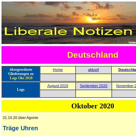
Deutschland
übergeordnete
Home
aktuell
Deutschl
Gliederungen zu
Logs Okt
2020
August 2020
September 2020
November 
Logs
Oktober 2020
31.10.20 über Agonie
Träge Uhren