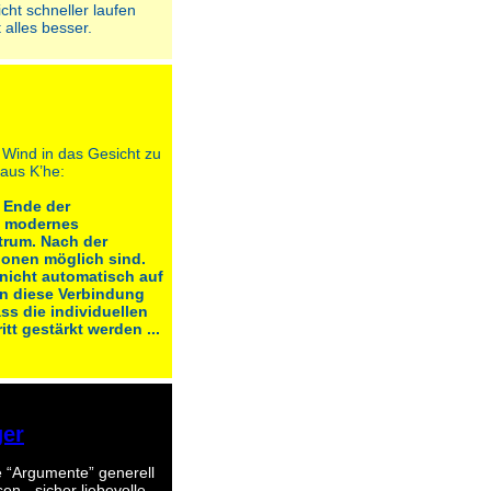
cht schneller laufen
alles besser.
r Wind in das Gesicht zu
aus K’he:
s Ende der
in modernes
trum. Nach der
onen möglich sind.
nicht automatisch auf
nn diese Verbindung
ass die individuellen
tt gestärkt werden ...
er
 “Argumente” generell
n - sicher liebevolle -