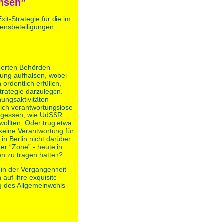
chsen”
xit-Strategie für die im
ensbeteiligungen
gerten Behörden
tung aufhalsen, wobei
ordentlich erfüllen,
Strategie darzulegen.
hungsaktivitäten
eich verantwortungslose
ergessen, wie UdSSR
wollten. Oder trug etwa
keine Verantwortung für
h in Berlin nicht darüber
der “Zone” - heute in
n zu tragen hatten?.
 in der Vergangenheit
auf ihre exquisite
g des Allgemeinwohls