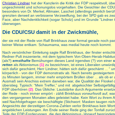
Christian Lindner
hat der Kanzlerin die Kritik der FDP respektvoll, übe
ungeschminkt und schonungslos vorgehalten. Die Gesichter der C
besonders von Dr. Merkel, Altmaier, Laschet (allerdings peinlich ber
grenzten derweil an verbissene Verzweiflung; bei der SPD gab es zwar
Face, aber Nachdenklichkeit (sogar Scholz) und im Grunde “Lindner t
überwogen.
Die CDU/CSU damit in der Zwickmühle,
der sie mit der Rede von Ralf Brinkhaus zwar formal gerade noch pass
keiner Weise entkam. Schaumama, was medial heute noch kommt.
Nach versönlicher Einleitung sagte Ralf Brinkhaus, der finster ents
Redner-Pult inszenierte, mit dem typischem Von-Oben-Herab-Habitus, w
(als?)
ernsthafte
Bemühungen dieses Land irgendwo (?) von einer
retten
als Aktionismus
(1)
zu bezeichnen, ist eines Liberalen unwürdi
sich dafür geschämt, Herr Lindner, hätten sich dafür geschämt ... “ u
körperlich - von der FDP demonstrativ ab. Nach bereits gesteigertem 
zu Minuten langem, immer mehr empörtem Brüllen über ... als ob er 
Ausmaß sein Anschiss extrem daneben war, die Qualität der Floskel di
überstieg. Typisch: “Mein Treffer,” und mit abgekochter Selbstgefälli
FDP überhören
(2)
. Das Übliche: Lautstärke durch Argumente ersetze
der Rede - noch immer empört - zählt Brinkhaus vorwurfsvoll auf, wa
den vergangenen Monaten alles geleistet habe. Kein Wort zu ihrem A
weil Nachfolgefragen sie beschäftigte (Stichwort: Masken taugen nicht
Angesichts der derzeitigen Corona-Zahlen verlor Brinkhaus kein Wort
angeblichen Leistungen. Am Ende seiner Rede ging der Tonfall zurüc
Teile der FDP-Forderungen, die den Aktionismus -Vorwurf begründet