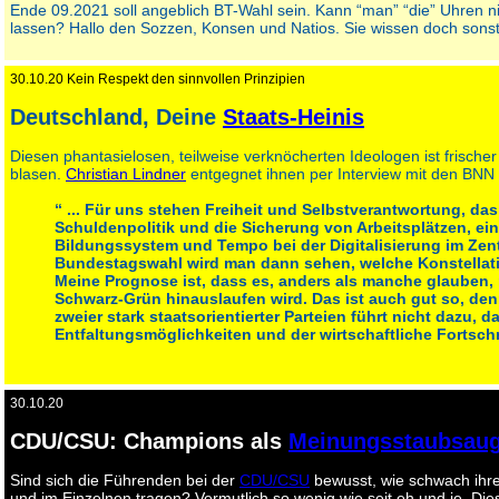
Ende 09.2021 soll angeblich BT-Wahl sein. Kann “man” “die” Uhren ni
lassen? Hallo den Sozzen, Konsen und Natios. Sie wissen doch sonst 
30.10.20 Kein Respekt den sinnvollen Prinzipien
Deutschland, Deine
Staats-Heinis
Diesen phantasielosen, teilweise verknöcherten Ideologen ist frische
blasen.
Christian Lindner
entgegnet ihnen per Interview mit den BNN 
“ ... Für uns stehen Freiheit und Selbstverantwortung, da
Schuldenpolitik und die Sicherung von Arbeitsplätzen, e
Bildungssystem und Tempo bei der Digitalisierung im Zen
Bundestagswahl wird man dann sehen, welche Konstellati
Meine Prognose ist, dass es, anders als manche glauben, 
Schwarz-Grün hinauslaufen wird. Das ist auch gut so, de
zweier stark staatsorientierter Parteien führt nicht dazu, d
Entfaltungsmöglichkeiten und der wirtschaftliche Fortschri
30.10.20
CDU/CSU: Champions als
Meinungsstaubsaug
Sind sich die Führenden bei der
CDU/CSU
bewusst, wie schwach ihre
und im Einzelnen tragen? Vermutlich so wenig wie seit eh und je. Diese