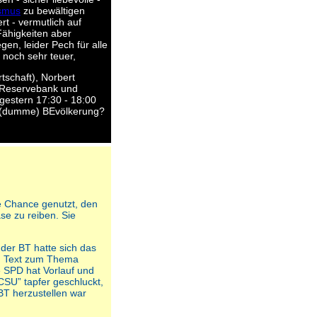
ismus
zu bewältigen
t - vermutlich auf
Fähigkeiten aber
en, leider Pech für alle
 noch sehr teuer,
tschaft), Norbert
r Reservebank und
 gestern 17:30 - 18:00
e (dumme) BEvölkerung?
e Chance genutzt, den
se zu reiben. Sie
der BT hatte sich das
en Text zum Thema
 SPD hat Vorlauf und
CSU” tapfer geschluckt,
BT herzustellen war