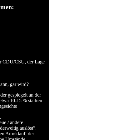
ämen:
 der CDU/CSU, der Lage
ann, gar wird?
der gespiegelt an der
 etwa 10-15 % starken
ngesichts
,
eue / andere
derweitig auslöst”,
hen Amoklauf, der
sche Umstände