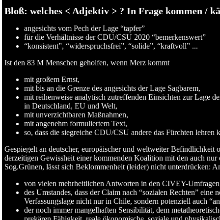
Bloß: welches < Adjektiv > ? In Frage kommen / k
angesichts vom Pech der Lage “tapfer”
für die Verhältnisse der CDU/CSU 2020 “bemerkenswert”
“konsistent”, “widerspruchsfrei”, “solide”, “kraftvoll” ...
Ist den 83 M Menschen geholfen, wenn Merz kommt
mit großem Ernst,
mit bis an die Grenze des angesichts der Lage Sagbarem,
mit reihenweise analytisch zutreffenden Einsichten zur Lage
in Deutschland, EU und Welt,
mit unverzichtbaren Maßnahmen,
mit angenehm formuliertem Text,
so, dass die siegreiche CDU/CSU andere das Fürchten lehren k
Gespiegelt an deutscher, europäischer und weltweiter Befindlichkeit o
derzeitigen Gewissheit einer kommenden Koalition mit den auch nur
Sog.Grünen, lässt sich Beklommenheit (leider) nicht unterdrücken: A
von vielen mehrheitlichen Antworten in den CIVEY-Umfragen
des Umstandes, dass der Claim nach “sozialen Rechten” eine n
Verfassungslage nicht nur in Chile, sondern potenziell auch “an
der noch immer mangelhaften Sensibilität, dem metatheoretisc
prekären Fähigkeit, reale ökonomische, soziale und physikali