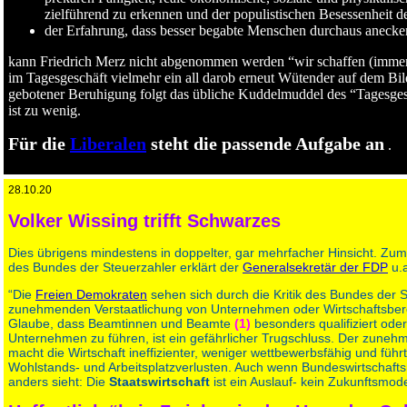
zielführend zu erkennen und der populistischen Besessenheit 
der Erfahrung, dass besser begabte Menschen durchaus aneck
kann Friedrich Merz nicht abgenommen werden “wir schaffen (immerh
im Tagesgeschäft vielmehr ein all darob erneut Wütender auf dem Bi
gebotener Beruhigung folgt das übliche Kuddelmuddel des “Tagesges
ist zu wenig.
Für die
Liberalen
steht die passende Aufgabe an
.
28.10.20
Volker Wissing trifft Schwarzes
Dies übrigens mindestens in doppelter, gar mehrfacher Hinsicht. Zu
des Bundes der Steuerzahler erklärt der
Generalsekretär der FDP
u.a
“Die
Freien Demokraten
sehen sich durch die Kritik des Bundes der 
zunehmenden Verstaatlichung von Unternehmen oder Wirtschaftsbere
Glaube, dass Beamtinnen und Beamte
(1)
besonders qualifiziert oder
Unternehmen zu führen, ist ein gefährlicher Trugschluss. Der zuneh
macht die Wirtschaft ineffizienter, weniger wettbewerbsfähig und führt m
Wohlstands- und Arbeitsplatzverlusten. Auch wenn Bundeswirtschaftsm
anders sieht: Die
Staatswirtschaft
ist ein Auslauf- kein Zukunftsmode