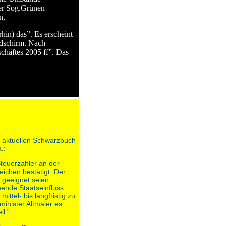
der Sog.Grünen
en,
in) das”. Es erscheint
ldschirm. Nach
chäftes 2005 ff”. Das
m aktuellen Schwarzbuch
.:
Steuerzahler an der
ichen bestätigt. Der
 geeignet seien,
mende Staatseinfluss
ittel- bis langfristig zu
inister Altmaier es
ll.”