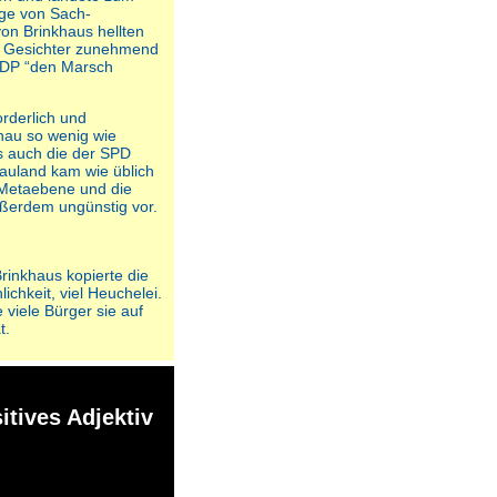
nge von Sach-
on Brinkhaus hellten
D) Gesichter zunehmend
FDP “den Marsch
rderlich und
enau so wenig wie
s auch die der SPD
Gauland kam wie üblich
r Metaebene und die
ußerdem ungünstig vor.
Brinkhaus kopierte die
chkeit, viel Heuchelei.
viele Bürger sie auf
t.
itives Adjektiv