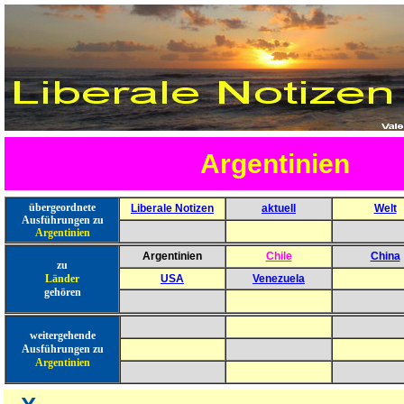
Argentinien
übergeordnete
Liberale Notizen
aktuell
Welt
Ausführungen zu
Argentinien
Argentinien
Chile
China
zu
Länder
USA
Venezuela
gehören
weitergehende
Ausführungen zu
Argentinien