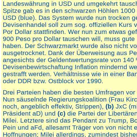
Landeswährung in USD und umgekehrt tausch
Spitze gab es in den schwarzen Höhlen 1000 
USD (blue). Das System wurde nun trocken ge
Devisenhandel soll zum sog. offiziellen Kurs
Por Dollar stattfinden. Wer nun zum etwas ge
900 Peso pro Dollar tauschen will, muss gut
haben. Der Schwarzmarkt wurde also nicht v
ausgetrocknet. Dank der Überweisung aus Pe
angesichts der Geldentwertungsrate von 140 
Devisenbewirtschaftung Inflation mindernd w
gestrafft werden. Verhältnisse wie in einer B
oder DDR bzw. Ostblock vor 1990.
Drei Parteien haben die besten Umfragen vor
Nun säuselnde Regierungskoalition (Frau Kirc
noch, angeblich effektiv, Strippen),
(b)
JxC (mi
Präsident aD) und
(c)
die Partei der Libertäre
Milei. Letztere sind das Pendant zu Trump, B
Pein und aFd, allesamt Träger von von nicht e
Hoffnungen; Milei allerdings, zumindest bisher