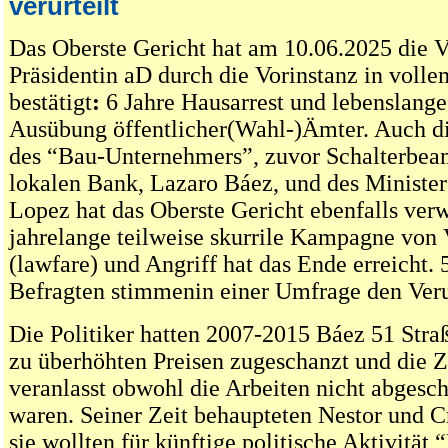
verurteilt
Das Oberste Gericht hat am 10.06.2025 die V
Präsidentin aD durch die Vorinstanz in vol
bestätigt
:
6 Jahre Hausarrest und lebenslange
Ausübung öffentlicher(Wahl-)Ämter. Auch d
des “Bau-Unternehmers”, zuvor Schalterbeam
lokalen Bank, Lazaro Báez, und des Minister
Lopez hat das Oberste Gericht ebenfalls ver
jahrelange teilweise skurrile Kampagne von
(lawfare) und Angriff hat das Ende erreicht.
Befragten stimmenin einer Umfrage den Veru
Die Politiker hatten 2007-2015 Báez 51 Stra
zu überhöhten Preisen zugeschanzt und die 
veranlasst obwohl die Arbeiten nicht abgesc
waren. Seiner Zeit behaupteten Nestor und C
sie wollten für künftige politische Aktivität 