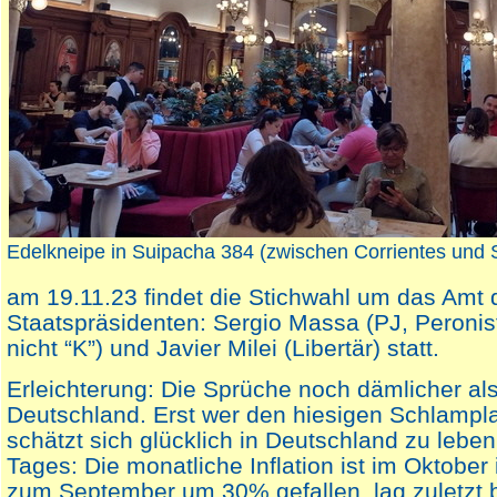
Edelkneipe in Suipacha 384 (zwischen Corrientes und 
am 19.11.23 findet die Stichwahl um das Amt 
Staatspräsidenten: Sergio Massa (PJ, Peronis
nicht “K”) und Javier Milei (Libertär) statt.
Erleichterung: Die Sprüche noch dämlicher als
Deutschland. Erst wer den hiesigen Schlampla
schätzt sich glücklich in Deutschland zu lebe
Tages: Die monatliche Inflation ist im Oktober
zum September um 30% gefallen, lag zuletzt 