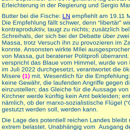
Erleichterung in der Regierung und Sergio Ma
Butter bei die Fische:
LN
empfiehlt am 19.11 M
Die Empfehlung fällt schwer, denn “libertär” wi
kontraproduktiv, taugt zu nichts; zusätzlich bel
Schreihals, der sich bei der Debatte über zwe
Massa, trotz Versuch ihn zu provozieren im Z
konnte. Ansonsten wirkte MIlei ausgesproche
von Massa, gut beratener Politprofi überrannt
verspricht das Blaue vom Himmel, wurde von 
im Juli 2022 durchgesetzt, verantwortet die 
Misere
(1)
mit. Wesentlich für die Empfehlung
keine Gewähr, die laufenden Angriffe gegen di
einzustellen; das Gleiche für die Aussage vo
Kirchner werde künftig kein Amt bekleiden; en
nämlich, ob der marxo-sozialistische Flügel (
gestutzt werden soll, werden kann.
Die Lage des potentiell reichen Landes bleibt
extrem belastet. Unabhängig vom Ausgang de