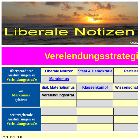
Verelendungsstrateg
übergeordnete
Liberale Notizen
Staat & Demokratie
Parteie
Ausführungen zu
Marxismus
Verlendungsstrat’e
dial. Materialismus
Klassenkampf
Wissenschaft
zu
Marxismus
Verelendungsstrat.
gehören
weitergehende
Ausführungen zu
Verlendungsstrat’e