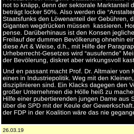
not to knäpp, denn der sektorale Marktanteil 
beträgt locker 50%. Also werden die “Anstalte
Staatsfunks den Löwenanteil der Gebühren, di
Giganten wegdrücken müssen kassieren. Honi
pense. Darüberhinaus ist den Konsen jegliche
Freilauf der dummen Bevölkerung ohnehin ein
diese Art & Weise, d.h., mit Hilfe der Paragr
Urheberrecht-Gesetzes wird “ausufernde” Mei
der Bevölerung, diskret aber wirkungsvoll kastr
Und en passant macht Prof. Dr. Altmaier von
einen in Industriepolitik. Weg mit den Kleinen,
disziplinieren sind. Ein Klacks dagegen den 
großer Unternehmen die Hölle heiß zu machen
Hilfe einer pubertierenden jungen Dame aus
über die SPD mit der Keule der Gewerkschaft. 
der FDP in der Koalition wäre das nie gegang
26.03.19