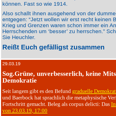
können. Fast so wie 1914.
Also schallt ihnen ausgehend von der dumm
entgegen: “Jetzt wollen wir erst recht keinen 
Krieg und Grenzen waren schon immer ein An
Herrschenden um ‘besser’ zu herrschen.” Sch
Sie Heuchler.
Reißt Euch gefälligst zusammen
29.03.19
Sog.Grüne, unverbesserlich, keine Mits
Demokratie
Seit langem gibt es den Befund
graduelle Demokra
und Baerbock hat sprachlich die metaphysische Ver
Fortschritt gemacht. Beleg als corpus delicti: Das
In
von 23.03.19, 17:00