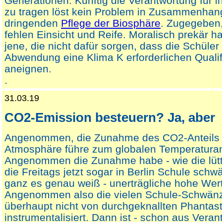
Generationen. Künftig die Verantwortung für i
zu tragen löst kein Problem in Zusammenhang
dringenden
Pflege der Biosphäre
. Zugegeben,
fehlen Einsicht und Reife. Moralisch prekär ha
jene, die nicht dafür sorgen, dass die Schüler 
Abwendung eine Klima K erforderlichen Qualif
aneignen.
.
31.03.19
CO2-Emission besteuern? Ja, aber
Angenommen, die Zunahme des CO2-Anteils d
Atmosphäre führe zum globalen Temperaturan
Angenommen die Zunahme habe - wie die lüt
die Freitags jetzt sogar in Berlin Schule schwä
ganz es genau weiß - unerträgliche hohe Wert
Angenommen also die vielen Schule-Schwän
überhaupt nicht von durchgeknallten Phantas
instrumentalisiert. Dann ist - schon aus Veran