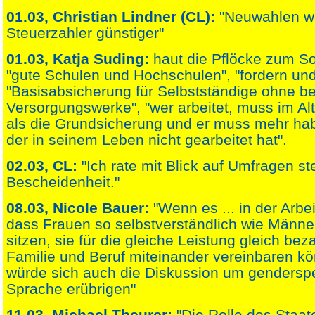
01.03, Christian Lindner (CL):
"Neuwahlen wä
Steuerzahler günstiger"
01.03, Katja Suding:
haut die Pflöcke zum Soz
"gute Schulen und Hochschulen", "fordern und
"Basisabsicherung für Selbstständige ohne b
Versorgungswerke", "wer arbeitet, muss im A
als die Grundsicherung und er muss mehr ha
der in seinem Leben nicht gearbeitet hat".
02.03, CL:
"Ich rate mit Blick auf Umfragen st
Bescheidenheit."
08.03, Nicole Bauer:
"Wenn es ... in der Arbei
dass Frauen so selbstverständlich wie Männe
sitzen, sie für die gleiche Leistung gleich be
Familie und Beruf miteinander vereinbaren k
würde sich auch die Diskussion um genderspe
Sprache erübrigen"
11.03, Michael Theurer:
"Die Rolle des Staate