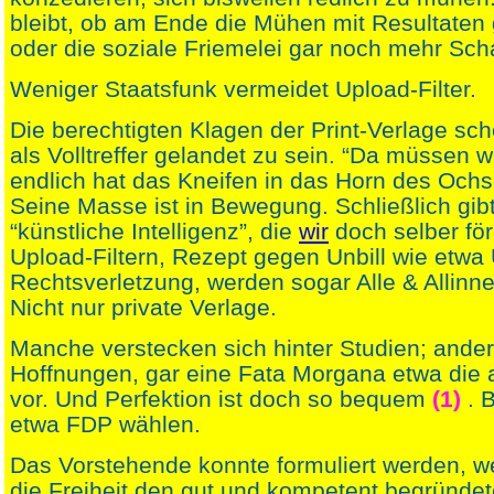
bleibt, ob am Ende die Mühen mit Resultaten
oder die soziale Friemelei gar noch mehr Sch
Weniger Staatsfunk vermeidet Upload-Filter.
Die berechtigten Klagen der Print-Verlage sch
als Volltreffer gelandet zu sein. “Da müssen w
endlich hat das Kneifen in das Horn des Ochs
Seine Masse ist in Bewegung. Schließlich gibt
“künstliche Intelligenz”, die
wir
doch selber för
Upload-Filtern, Rezept gegen Unbill wie etwa
Rechtsverletzung, werden sogar Alle & Allinn
Nicht nur private Verlage.
Manche verstecken sich hinter Studien; ande
Hoffnungen, gar eine Fata Morgana etwa die
vor. Und Perfektion ist doch so bequem
(1)
. 
etwa FDP wählen.
Das Vorstehende konnte formuliert werden, we
die Freiheit den gut und kompetent begründet