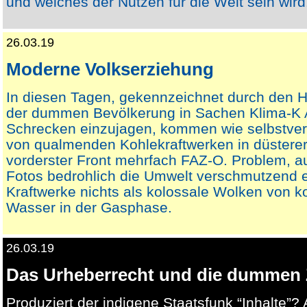
und welches der Nutzen für die Welt sein wird
26.03.19
Moderne Volkserziehung
In diesen Tagen, gekennzeichnet durch den H
der dummen Bevölkerung in Sachen Klima-K 
Schrecken einzujagen, kommen wie selbstver
von qualmenden Kohlekraftwerken in düstere
vorderster Front mehrfach FAZ-O. Problem, a
Fotos bedrohlich die Umwelt verschmutzend e
Kraftwerke nichts als kolossale Wolken von k
Wasser in der Gasphase.
26.03.19
Das Urheberrecht und die dummen 
Produziert der indigene Staatsfunk “Inhalte”?