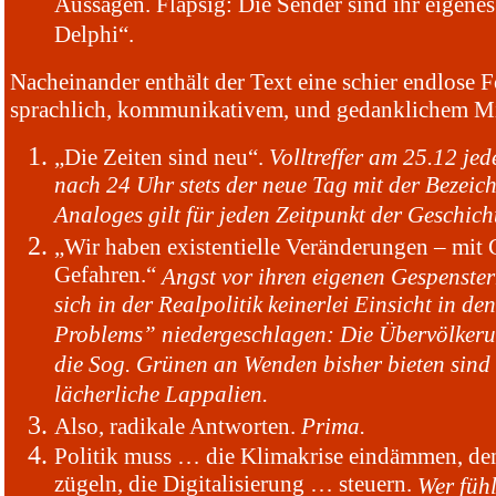
Aussagen. Flapsig: Die Sender sind ihr eigene
Delphi“.
Nacheinander enthält der Text eine schier endlose 
sprachlich, kommunikativem, und gedanklichem Mi
„Die Zeiten sind neu“.
Volltreffer am 25.12 je
nach 24 Uhr stets der neue Tag mit der Bezeic
Analoges gilt für jeden Zeitpunkt der Geschich
„Wir haben existentielle Veränderungen – mit
Gefahren.“
Angst vor ihren eigenen Gespenster
sich in der Realpolitik keinerlei Einsicht in d
Problems” niedergeschlagen: Die Übervölkeru
die Sog. Grünen an Wenden bisher bieten sind 
lächerliche Lappalien.
Also, radikale Antworten.
Prima.
Politik muss … die Klimakrise eindämmen, de
zügeln, die Digitalisierung … steuern.
Wer fühl