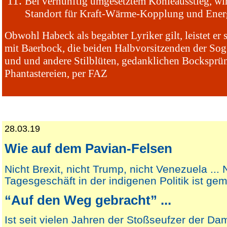
Bei vernünftig umgesetztem Kohleausstieg, wir
Standort für Kraft-Wärme-Kopplung und Ener
Obwohl Habeck als begabter Lyriker gilt, leistet er
mit Baerbock, die beiden Halbvorsitzenden der Sog
und und andere Stilblüten, gedanklichen Bocksprü
Phantastereien, per FAZ
28.03.19
Wie auf dem Pavian-Felsen
Nicht Brexit, nicht Trump, nicht Venezuela ... 
Tagesgeschäft in der indigenen Politik ist gem
“Auf den Weg gebracht” ...
Ist seit vielen Jahren der Stoßseufzer der D