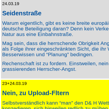
24.03.19
Seidenstraße
Warum eigentlich, gibt es keine breite europä
deutsche Beteiligung daran? Denn kein Verke
Natur aus eine Einbahnstraße.
Mag sein, dass die herrschende Obrigkeit Ang
als Folge ihrer eingeschränkten Sicht, die ih
Besserwissen und “Planung” bedingen.
Rechenschaft ist zu fordern. Einstweilen, nei
grassierenden Herrscher-Angst.
23+24.03.19
Nein, zu Upload-Fltern
Selbstverständlich kann “man” den D& H Wet
konzedieren, sich bisweilen redlich zu mühen