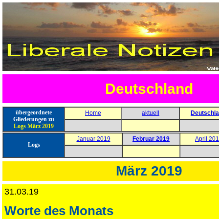
Deutschland
übergeordnete
Home
aktuell
Deutschl
Gliederungen zu
Logs März
2019
Januar 2019
Februar 2019
April 20
Logs
März 2019
31.03.19
Worte des Monats