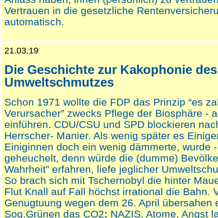
Vertrauen in die gesetzliche Rentenversiche
automatisch.
21.03.19
Die Geschichte zur Kakophonie des
Umweltschmutzes
Schon 1971 wollte die FDP das Prinzip “es zah
Verursacher” zwecks Pflege der Biosphäre - al
einführen. CDU/CSU und SPD blockieren nach
Herrscher- Manier. Als wenig später es Einig
Einiginnen doch ein wenig dämmerte, wurde - 
geheuchelt, denn würde die (dumme) Bevölke
Wahrheit” erfahren, liefe jeglicher Umweltsch
So brach sich mit Tschernobyl die hinter Mau
Flut Knall auf Fall höchst irrational die Bahn.
Genugtuung wegen dem 26. April übersahen 
Sog.Grünen das CO2
:
NAZIS, Atome, Angst la