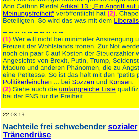
Ann Cathrin Riedel
Artikel 13 :„Ein Angriff auf
Meinungsfreiheit“
veröffentlicht hat
(2)
. Chape
Beteiligten. So wird das was mit dem
Liberal
-- -- -- -- -- -- -- -- -- --
(1)
Wer will nicht bei minimaler Anstrengung 
Freizeit der Wohlstands frönen. Zur Not wer
noch ein paar € auf Kosten der Steuerzahler 
Angesichts von Brexit, Putin, Trump, Seidenst
Maduro und anderen Phänomen, die zu Angst
eine Petitesse. So ist das halt mit den “petits 
Politikerleinchen
... bei
Sozzen
und
Konsen
.
(2)
Siehe auch die
umfangreiche Liste
qualifiz
bei der FNS für die Freiheit
22.03.19
Nachteile frei schwebender
sozialer
Tränendrüse