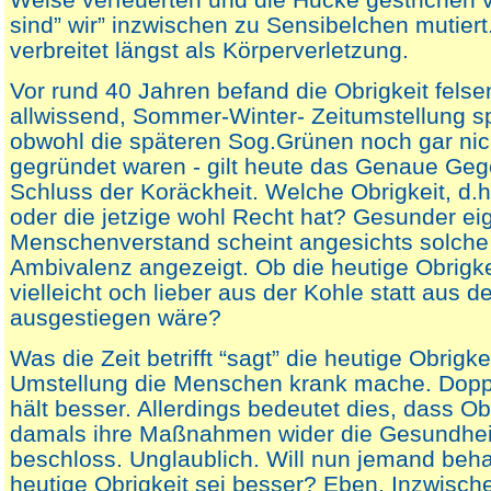
sind” wir” inzwischen zu Sensibelchen mutiert.
verbreitet längst als Körperverletzung.
Vor rund 40 Jahren befand die Obrigkeit felse
allwissend, Sommer-Winter- Zeitumstellung s
obwohl die späteren Sog.Grünen noch gar nich
gegründet waren - gilt heute das Genaue Gegen
Schluss der Koräckheit. Welche Obrigkeit, d.h
oder die jetzige wohl Recht hat? Gesunder ei
Menschenverstand scheint angesichts solche 
Ambivalenz angezeigt. Ob die heutige Obrigke
vielleicht och lieber aus der Kohle statt aus 
ausgestiegen wäre?
Was die Zeit betrifft “sagt” die heutige Obrigke
Umstellung die Menschen krank mache. Dopp
hält besser. Allerdings bedeutet dies, dass Ob
damals ihre Maßnahmen wider die Gesundhe
beschloss. Unglaublich. Will nun jemand beha
heutige Obrigkeit sei besser? Eben. Inzwische