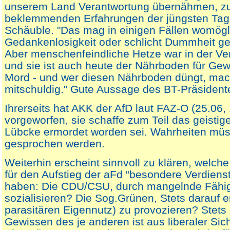
unserem Land Verantwortung übernähmen, z
beklemmenden Erfahrungen der jüngsten Tage
Schäuble. "Das mag in einigen Fällen womögl
Gedankenlosigkeit oder schlicht Dummheit ge
Aber menschenfeindliche Hetze war in der Ve
und sie ist auch heute der Nährboden für Gewa
Mord - und wer diesen Nährboden düngt, mac
mitschuldig." Gute Aussage des BT-Präsident
Ihrerseits hat AKK der AfD laut FAZ-O (25.06,
vorgeworfen, sie schaffe zum Teil das geistig
Lübcke ermordet worden sei. Wahrheiten mü
gesprochen werden.
Weiterhin erscheint sinnvoll zu klären, welche
für den Aufstieg der aFd “besondere Verdiens
haben: Die CDU/CSU, durch mangelnde Fähigke
sozialisieren? Die Sog.Grünen, Stets darauf e
parasitären Eigennutz) zu provozieren? Stet
Gewissen des je anderen ist aus liberaler Sich