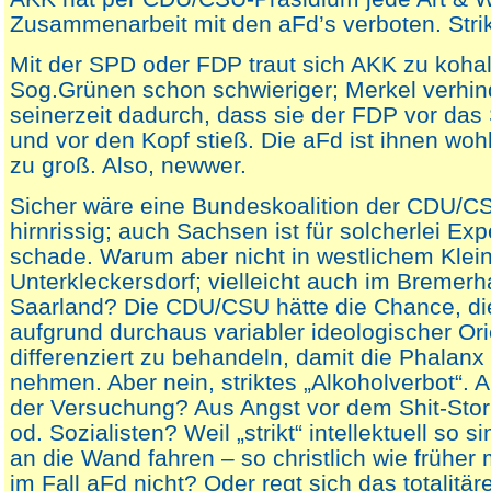
Zusammenarbeit mit den aFd’s verboten. Strik
Mit der SPD oder FDP traut sich AKK zu kohal
Sog.Grünen schon schwieriger; Merkel verhin
seinerzeit dadurch, dass sie der FDP vor das 
und vor den Kopf stieß. Die aFd ist ihnen wo
zu groß. Also, newwer.
Sicher wäre eine Bundeskoalition der CDU/C
hirnrissig; auch Sachsen ist für solcherlei Ex
schade. Warum aber nicht in westlichem Klein-
Unterkleckersdorf; vielleicht auch im Breme
Saarland? Die CDU/CSU hätte die Chance, di
aufgrund durchaus variabler ideologischer Or
differenziert zu behandeln, damit die Phalan
nehmen. Aber nein, striktes „Alkoholverbot“. 
der Versuchung? Aus Angst vor dem Shit-Stor
od. Sozialisten? Weil „strikt“ intellektuell so s
an die Wand fahren – so christlich wie früher
im Fall aFd nicht? Oder regt sich das totalitär