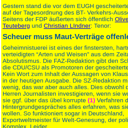
Gestern stand die vor dem EUGH gescheiter
auf der Tagesordnung des BT- Verkehrs-Auss
Seitens der FDP äußerten sich öffentlich
Oliv
Teuteberg
und
Christian LIndner
: Tenor:
Scheuer muss Maut-Verträge offen
Geheimnistuerei ist eines der finstersten, har
verteidigten “Arten und Weisen” aus dem Zeital
Absolutismus. Die FAZ-Redaktion gibt den Sc
die CDU/CSU als Promotoren der gescheiter
Kein Wort zum Inhalt der Aussagen von Klau
in der heutigen Ausgabe. Die SZ-Redaktion m
wenig, das war aber auch alles. Dies obwohl
Herren Journalisten investigieren, wenn sie w
sie ggf. über das übel korrupte
(1)
Verfahren 
Hintergrundgespräches alles erfahren, was si
wollen. So funktioniert sogar in Deutschland,
Exportweltmeister für Welt-Genesung, der pol
Komplex. Leider.