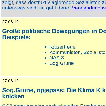
zeigt, dass destruktiv agierende Sozialisten
unterwegs sind; so geht deren
Verelendungsst
27.06.19
Große politische Bewegungen in De
Beispiele:
Kaisertreue
Kommunisten, Sozialiste
NAZIS
Sog.Grüne
27.06.19
Sog.Grüne, opjepass: Die Klima K 
knicken
CO2 entpuppt sich nach aktuellen Ergebnisse