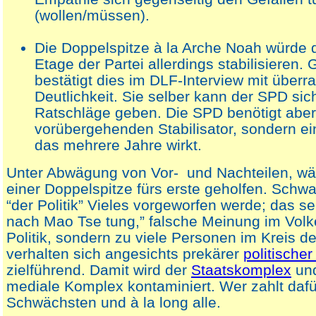
(wollen/müssen).
Die Doppelspitze à la Arche Noah würde 
Etage der Partei allerdings stabilisieren
bestätigt dies im DLF-Interview mit über
Deutlichkeit. Sie selber kann der SPD sic
Ratschläge geben. Die SPD benötigt aber 
vorübergehenden Stabilisator, sondern e
das mehrere Jahre wirkt.
Unter Abwägung von Vor- und Nachteilen, wä
einer Doppelspitze fürs erste geholfen. Schw
“der Politik” Vieles vorgeworfen werde; das se
nach Mao Tse tung,” falsche Meinung im Volke”
Politik, sondern zu viele Personen im Kreis d
verhalten sich angesichts prekärer
politischer
zielführend. Damit wird der
Staatskomplex
und
mediale Komplex kontaminiert. Wer zahlt daf
Schwächsten und à la long alle.