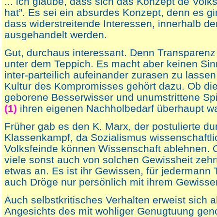
... ich glaube, dass sich das Konzept de Volks
hat”. Es sei ein absurdes Konzept, denn es g
dass widerstreitende Interessen, innerhalb der
ausgehandelt werden.
Gut, durchaus interessant. Denn Transparenz 
unter dem Teppich. Es macht aber keinen Sin
inter-parteilich aufeinander zurasen zu lassen
Kultur des Kompromisses gehört dazu. Ob di
geborene Besserwisser und unumstrittene Sp
(1)
ihren eigenen Nachholbedarf überhaupt 
Früher gab es den K. Marx, der postulierte du
Klassenkampf, da Sozialismus wissenschaftlic
Volksfeinde können Wissenschaft ablehnen. 
viele sonst auch von solchen Gewissheit zehr
etwas an. Es ist ihr Gewissen, für jedermann 
auch Dröge nur persönlich mit ihrem Gewiss
Auch selbstkritisches Verhalten erweist sich a
Angesichts des mit wohliger Genugtuung ge