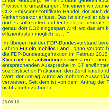
Linda Teuteberg: “Wir sind dafür generell au
Preisschild umzuhängen. Mit einem wirksame
CO2-Emissionszertifikate-Handel, der auch d
Verkehrssektor erfasst. Das ist sinnvoller als
und es sollte offen und technologie-neutral se
genau dort CO2 eingespart wird, wo das am 
effizientesten möglich ist ... “
Im Übrigen hat der FDP-Bundesvorstand berei
Jahren
Für ein mobiles Land - ohne Verbote
b
die FDP-Bundestagsfraktion im Februar 2018
Klimaziele verantwortungsbewusst erreichen
g
entsprechenden Aussprache im BT erwähnten
sozialistischen Fraktionen den Zertifikatehan
Wort; der Antrag wurde an mehrere Ausschüs
verwiesen. Seit dem ist von dem Antrag der 
nichts mehr zu hören.
26.06.19