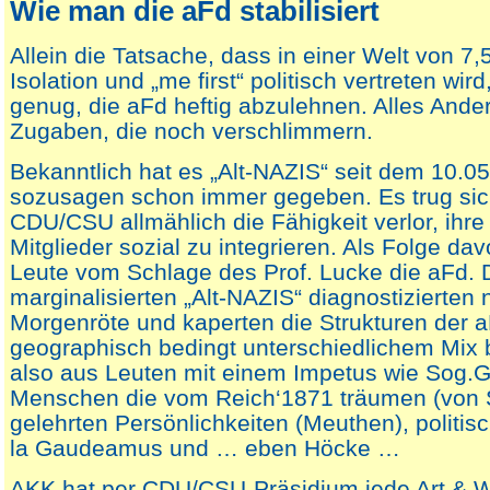
Wie man die aFd stabilisiert
Allein die Tatsache, dass in einer Welt von 
Isolation und „me first“ politisch vertreten wird
genug, die aFd heftig abzulehnen. Alles Ande
Zugaben, die noch verschlimmern.
Bekanntlich hat es „Alt-NAZIS“ seit dem 10.0
sozusagen schon immer gegeben. Es trug sic
CDU/CSU allmählich die Fähigkeit verlor, ihre
Mitglieder sozial zu integrieren. Als Folge da
Leute vom Schlage des Prof. Lucke die aFd. 
marginalisierten „Alt-NAZIS“ diagnostizierten 
Morgenröte und kaperten die Strukturen der a
geographisch bedingt unterschiedlichem Mix 
also aus Leuten mit einem Impetus wie Sog.G
Menschen die vom Reich‘1871 träumen (von S
gelehrten Persönlichkeiten (Meuthen), politi
la Gaudeamus und … eben Höcke …
AKK hat per CDU/CSU-Präsidium jede Art & W