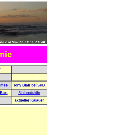
mie
r
emse
Tony Blair bei SPD
 Bart
Statoreduktin
aktueller Kalauer