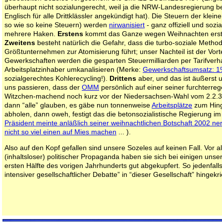
überhaupt nicht sozialungerecht, weil ja die NRW-Landesregierung be
Englisch für alle Drittklässler angekündigt hat). Die Steuern der kle
so wie so keine Steuern) werden
nirwanisiert
- ganz offiziell und sozi
mehrere Haken.
Erstens
kommt das Ganze wegen Weihnachten erst
Zweitens
besteht natürlich die Gefahr, dass die turbo-soziale Metho
Größtunternehmen zur Atomisierung führt; unser Nachteil ist der Vort
Gewerkschaften werden die gesparten Steuermilliarden per Tarifverh
Arbeitsplatzinhaber umkanalisieren (Merke:
Gewerkschaftsumsatz: 1
sozialgerechtes Kohlerecycling!).
Drittens
aber, und das ist äußerst
uns passieren, dass der
OMM
persönlich auf einer seiner furchterr
Witzchen-machend noch kurz vor der Niedersachsen-Wahl vom 2.2.3
dann “alle” glauben, es gäbe nun tonnenweise
Arbeitsplätze
zum Hing
abholen, dann oweh, festigt das die betonsozialistische Regierung i
Präsident meinte anläßlich seiner weihnachtlichen Botschaft 2002 nerv
nicht so viel einen auf Mies machen
... ).
Also auf den Kopf gefallen sind unsere Sozeles auf keinen Fall. Vor 
(inhaltsloser) politischer Propaganda haben sie sich bei einigen unse
ersten Hälfte des vorigen Jahrhunderts gut abgekupfert. So jedenfall
intensiver gesellschaftlicher Debatte” in “dieser Gesellschaft” hingekrie