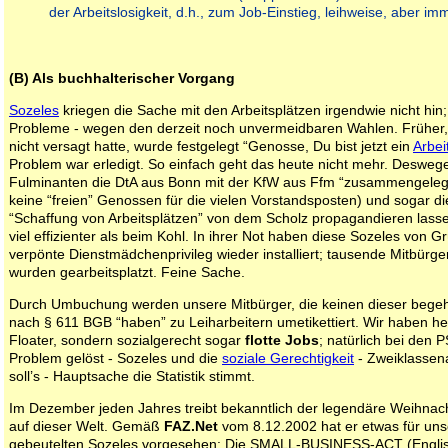
der Arbeitslosigkeit, d.h., zum Job-Einstieg, leihweise, aber im
(B) Als buchhalterischer Vorgang
Sozeles
kriegen die Sache mit den Arbeitsplätzen irgendwie nicht hin;
Probleme - wegen den derzeit noch unvermeidbaren Wahlen. Früher,
nicht versagt hatte, wurde festgelegt “Genosse, Du bist jetzt ein
Arbei
Problem war erledigt. So einfach geht das heute nicht mehr. Deswe
Fulminanten die DtA aus Bonn mit der KfW aus Ffm “zusammengelegt
keine “freien” Genossen für die vielen Vorstandsposten) und sogar die
“Schaffung von Arbeitsplätzen” von dem Scholz propagandieren lassen
viel effizienter als beim Kohl. In ihrer Not haben diese Sozeles von G
verpönte Dienstmädchenprivileg wieder installiert; tausende Mitbürger
wurden gearbeitsplatzt. Feine Sache.
Durch Umbuchung werden unsere Mitbürger, die keinen dieser begeh
nach § 611 BGB “haben” zu Leiharbeitern umetikettiert. Wir haben heu
Floater, sondern sozialgerecht sogar
flotte Jobs
; natürlich bei den P
Problem gelöst - Sozeles und die
soziale Gerechtigkeit
- Zweiklassen
soll’s - Hauptsache die Statistik stimmt.
Im Dezember jeden Jahres treibt bekanntlich der legendäre Weihn
auf dieser Welt. Gemäß
FAZ.Net
vom 8.12.2002 hat er etwas für un
gebeutelten Sozeles vorgesehen: Die SMALL-BUSINESS-ACT (Englis