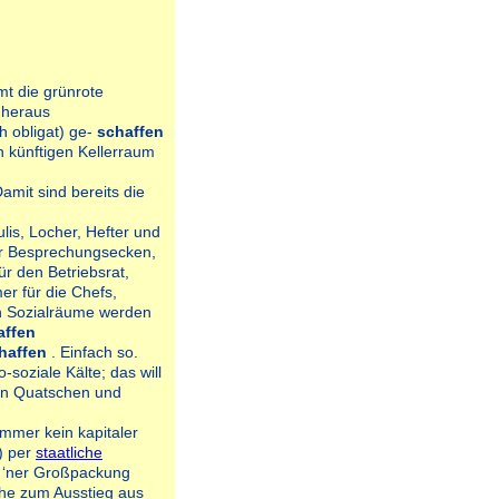
mt die grünrote
 heraus
 obligat) ge-
schaffen
n künftigen Kellerraum
mit sind bereits die
ulis, Locher, Hefter und
er Besprechungsecken,
ür den Betriebsrat,
r für die Chefs,
n Sozialräume werden
affen
haffen
. Einfach so.
soziale Kälte; das will
en Quatschen und
mmer kein kapitaler
) per
staatliche
t ‘ner Großpackung
che zum Ausstieg aus