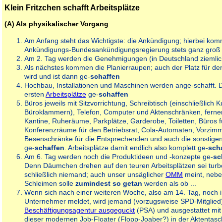
Klein Fritzchen schafft Arbeitsplätze
(A) Als physikalischer Vorgang
Am Anfang steht das Wichtigste: die Ankündigung; hierbei kom
Ankündigungs-Bundesankündigungsregierung stets ganz groß
Am 2. Tag werden die Genehmigungen (in Deutschland ziemlich
Als nächstes kommen die Planierraupen; auch der Platz für de
wird und ist dann ge-
schaffen
Hochbau, Installationen und Maschinen werden ange-schafft. Da
ersten
Arbeitsplätze
ge-
schaffen
Büros jeweils mit Sitzvorrichtung, Schreibtisch (einschließlich K
Büroklammern), Telefon, Computer und Aktenschränken, fern
Kantine, Ruheräume, Parkplätze, Garderobe, Toiletten, Büros f
Konferenzräume für den Betriebsrat, Cola-Automaten, Vorzimme
Besenschränke für die Entsprechenden und auch die sonstige
ge-
schaffen
. Arbeitsplätze damit endlich also komplett ge-
sch
Am 6. Tag werden noch die Produktideen und -konzepte ge-
sc
Denn Däumchen drehen auf den teuren Arbeitsplätzen sei turbo-
schließlich niemand; auch unser unsäglicher
OMM
meint, neb
Schleimen solle
zumindest so getan
werden als ob ...
Wenn sich nach einer weiteren Woche, also am 14. Tag, noch i
Unternehmer meldet, wird jemand (vorzugsweise SPD-Mitglied
Beschäftigungsagentur ausgeguckt
(PSA) und ausgestattet mi
dieser modernen Job-Floater (Flopp-Joaber?) in der Aktentas