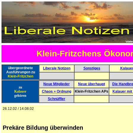
Klein-Fritzchens Ökono
übergeordnete
Liberale Notizen
Sonstiges
Kalaue
Ausführungen zu
Klein-Fritzchen
Neue Mitglieder
Neue überhaupt
Die Handbr
zu
Kalauer
Chaos = Ordnung
Klein-Fritzchen APs
Kalauer mit
gehören
Schnüffler
26.12.02 / 14.08.02
Prekäre Bildung überwinden