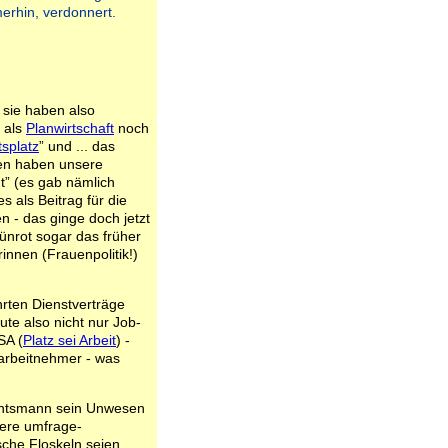
merhin, verdonnert.
 sie haben also
 als
Planwirtschaft
noch
tsplatz
” und ... das
gen haben unsere
” (es gab nämlich
s als Beitrag für die
 - das ginge doch jetzt
rünrot sogar das früher
innen (Frauenpolitik!)
rten Dienstverträge
te also nicht nur Job-
SA (
Platz sei Arbeit
) -
arbeitnehmer - was
achtsmann sein Unwesen
sere umfrage-
che Floskeln seien