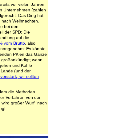
reits vor vielen Jahren
inen Unternehmen (zahlen
algerecht. Das Ding hat
 nach Weihnachten.
de bei den
eil der SPD: Die
andlung auf die
% vom Brutto
, also
 unangenehm: Es könnte
egenden PK’en das Ganze
 großankündigt; wenn
ehen und Kohle
m Lande (und der
enstark, wir sollten
allem die Methoden
rer Vorfahren von der
s wird großer Wurf “nach
gt ...