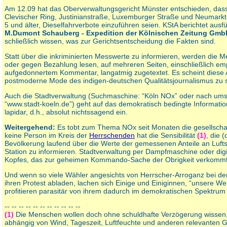
Am 12.09 hat das Oberverwaltungsgericht Münster entschieden, dass
Clevischer Ring, Justinianstraße, Luxemburger Straße und Neumarkt
5 und älter, Dieselfahrverbote einzuführen seien. KStA berichtet ausf
M.Dumont Schauberg - Expedition der Kölnischen Zeitung G
schließlich wissen, was zur Gerichtsentscheidung die Fakten sind.
Statt über die inkriminierten Messwerte zu informieren, werden die M
oder gegen Bezahlung lesen, auf mehreren Seiten, einschließlich em
aufgedonnertem Kommentar, langatmig zugetextet. Es scheint diese 
postmoderne Mode des indigen-deutschen Qualitätsjournalismus zu s
Auch die Stadtverwaltung (Suchmaschine: “Köln NOx” oder nach ums
“www.stadt-koeln.de”) geht auf das demokratisch bedingte Informati
lapidar, d.h., absolut nichtssagend ein.
Weitergehend:
Es tobt zum Thema NOx seit Monaten die gesellschaf
keine Person im Kreis der
Herrschenden
hat die Sensibilität
(1)
, die 
Bevölkerung laufend über die Werte der gemessenen Anteile an Lufts
Station zu informieren. Stadtverwaltung per Dampfmaschine oder dig
Kopfes, das zur geheimen Kommando-Sache der Obrigkeit verkommt.
Und wenn so viele Wähler angesichts von Herrscher-Arroganz bei de
ihren Protest abladen, lachen sich Einige und Einiginnen, “unsere Wer
profitieren parasitär von ihrem dadurch im demokratischen Spektrum 
-- -- -- -- -- -- -- -- -- -- --
(1)
Die Menschen wollen doch ohne schuldhafte Verzögerung wissen,
abhängig von Wind, Tageszeit, Luftfeuchte und anderen relevanten 