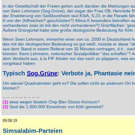
In der Gesellschaft der Freien gehen auch darüber die Meinungen au
von Sven Lehmann (Sog.Grüne), der sogar der Frau OB, Henriette R
der Erweiterung von Geißbockheim laut KStA, S.23, in die Parade fäh
K von der (hilfreichen? geschützten?) Klima K besonders betroffen s
vorhandenen (was ist mit den nicht vorhandenen?) Grünflächen “ges
Äußere Grüngürtel habe eine große ökologische Bedeutung für Köln
Wenn Sven Lehmann, immerhin einer von ca. 2000 in Deutschland 
das mit der ökologischen Bedeutung so gut weiß, müsste er diese “
aus dem Stand in einem Referat von 30 Minuten vortragen, d.h., nac
können. Kann Lehmann, notorischer Sozialpolitiker “das schaffen”? An
dem Verdacht aus, à la FfF-Kinder nur das nach zu plappern, was 
vorgekaut haben.
Typisch
Sog.Grüne
: Verbote ja, Phantasie nei
Um wieviel Quadratmeter geht es? Die sollen nicht an anderem Ort b
können?
-- -- -- -- -- -- -- -- --
(1)
etwa wegen feistem Chip-Bier-Glotze-Konsum?
(2)
Sind die 1.000.000 Einwohner von Köln gemeint?
09.08.19
Simsalabim-Parteien