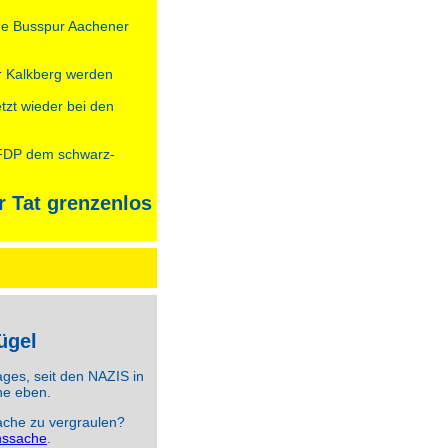
ehe Busspur Aachener
r Kalkberg werden
tzt wieder bei den
 FDP dem schwarz-
der Tat grenzenlos
ügel
ages, seit den NAZIS in
he eben.
sache zu vergraulen?
nssache
.