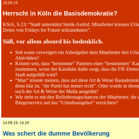
18.09.19
Herrscht in Köln die Basisdemokratie?
KStA, S.23: “Stadt unterstützt Streik-Aufruf, Mitarbeiter können Ur
Demo von Fridays for Future teilzunehmen”.
Süß, vor allem absurd bis bedenklich.
Seit wann verweigert ein Arbeitgeber dem Mitarbeiter den Urlau
Aktivitäten?
Könnte sein, dass “bestimmte” Parteien einer “bestimmten” Ka
zustimmen, wenn der Kandidat dafür sorgt, dass die FfF-Demo 
Stadt aufgefüllt wird?
“Man” könnte meinen, dass auf diese Art & Weise Basisdemokrat
denn klar ist, “die Partei hat immer recht”. Oder wurde in dies
nach der Art & Weise der Mafia ausgeübt?
Wie steht es mit den Beförderungschancen der Mitarbeiter, die
Bürgerservice auf das “Urlaubsangebot” verzichten?
14.09.19, 14:20
Was schert die dumme Bevölkerung