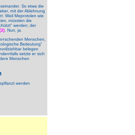
seinander. So etwa die
eker, mit der Ablehnung
rt. Weil Meprotolen wie
eien, müssten die
chützt” werden; der
(2)
. Nun, ja.
herrschenden Menschen,
ökologische Bedeutung”
hvollziehbar belegen
dernfalls setzte er sich
andere Menschen
n
epflanzt werden