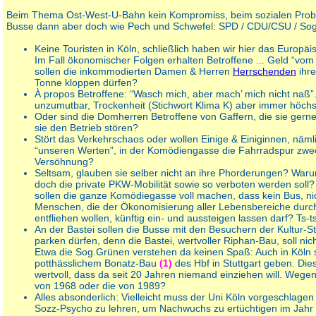
Beim Thema Ost-West-U-Bahn kein Kompromiss, beim sozialen Prob
Busse dann aber doch wie Pech und Schwefel: SPD / CDU/CSU / Sog.
Keine Touristen in Köln, schließlich haben wir hier das Europäi
Im Fall ökonomischer Folgen erhalten Betroffene ... Geld “vom
sollen die inkommodierten Damen & Herren
Herrschenden
ihre
Tonne kloppen dürfen?
À propos Betroffene: “Wasch mich, aber mach’ mich nicht naß”. 
unzumutbar, Trockenheit (Stichwort Klima K) aber immer höch
Oder sind die Domherren Betroffene von Gaffern, die sie gerne
sie den Betrieb stören?
Stört das Verkehrschaos oder wollen Einige & Einiginnen, näml
“unseren Werten”, in der Komödiengasse die Fahrradspur zw
Versöhnung?
Seltsam, glauben sie selber nicht an ihre Phorderungen? War
doch die private PKW-Mobilität sowie so verboten werden soll?
sollen die ganze Komödiegasse voll machen, dass kein Bus, nic
Menschen, die der Ökonomisierung aller Lebensbereiche durc
entfliehen wollen, künftig ein- und aussteigen lassen darf? Ts-ts
An der Bastei sollen die Busse mit den Besuchern der Kultur-St
parken dürfen, denn die Bastei, wertvoller Riphan-Bau, soll nic
Etwa die Sog.Grünen verstehen da keinen Spaß: Auch in Köln s
potthässlichem Bonatz-Bau
(1)
des Hbf in Stuttgart geben. Dies
wertvoll, dass da seit 20 Jahren niemand einziehen will. Wege
von 1968 oder die von 1989?
Alles absonderlich: Vielleicht muss der Uni Köln vorgeschlag
Sozz-Psycho zu lehren, um Nachwuchs zu ertüchtigen im Jahr 