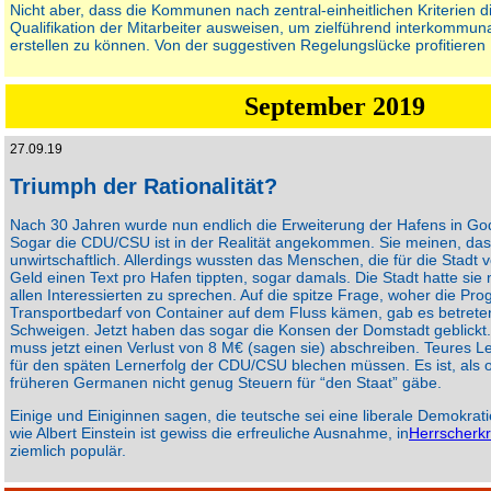
Nicht aber, dass die Kommunen nach zentral-einheitlichen Kriterien d
Qualifikation der Mitarbeiter ausweisen, um zielführend interkommuna
erstellen zu können. Von der suggestiven Regelungslücke profitieren .
September 2019
27.09.19
Triumph der Rationalität?
Nach 30 Jahren wurde nun endlich die Erweiterung der Hafens in Godo
Sogar die CDU/CSU ist in der Realität angekommen. Sie meinen, das 
unwirtschaftlich. Allerdings wussten das Menschen, die für die Stadt 
Geld einen Text pro Hafen tippten, sogar damals. Die Stadt hatte sie 
allen Interessierten zu sprechen. Auf die spitze Frage, woher die P
Transportbedarf von Container auf dem Fluss kämen, gab es betreten
Schweigen. Jetzt haben das sogar die Konsen der Domstadt geblick
muss jetzt einen Verlust von 8 M€ (sagen sie) abschreiben. Teures Le
für den späten Lernerfolg der CDU/CSU blechen müssen. Es ist, als 
früheren Germanen nicht genug Steuern für “den Staat” gäbe.
Einige und Einiginnen sagen, die teutsche sei eine liberale Demokrat
wie Albert Einstein ist gewiss die erfreuliche Ausnahme, in
Herrscherkr
ziemlich populär.