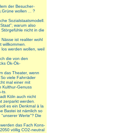
lem der Besucher-
Grüne wollen ... ?
sche Sozialstaatsmodell.
 Staat”; warum also
 Störgefühle nicht in die
Nässe ist realiter wohl
st willkommen.
 los werden wollen, weil
ich die von den
ecks Ök-Ök-
um das Theater, wenn
 So viele Fahrräder
ht mal einer mit
h Kulthur-Genuss
-ts.
adt Köln auch nicht
ht zerparkt werden.
oll es ein Denkmal à la
e Bastei ist nämlich so
n “unserer Werte”? Die
en werden das Fach Kons-
2050 völlig CO2-neutral