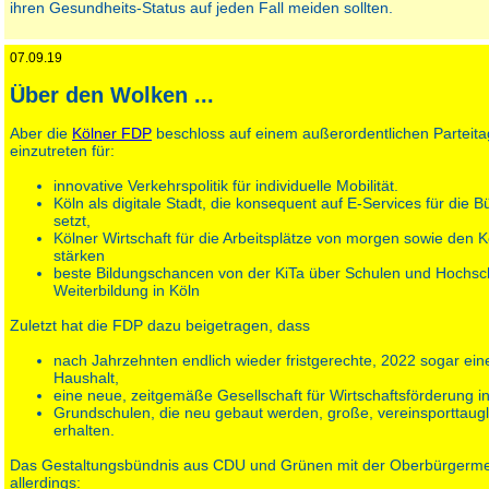
ihren Gesundheits-Status auf jeden Fall meiden sollten.
07.09.19
Über den Wolken ...
Aber die
Kölner FDP
beschloss auf einem außerordentlichen Parteit
einzutreten für:
innovative Verkehrspolitik für individuelle Mobilität.
Köln als digitale Stadt, die konsequent auf E-Services für die 
setzt,
Kölner Wirtschaft für die Arbeitsplätze von morgen sowie de
stärken
beste Bildungschancen von der KiTa über Schulen und Hochsch
Weiterbildung in Köln
Zuletzt hat die FDP dazu beigetragen, dass
nach Jahrzehnten endlich wieder fristgerechte, 2022 sogar ei
Haushalt,
eine neue, zeitgemäße Gesellschaft für Wirtschaftsförderung in
Grundschulen, die neu gebaut werden, große, vereinsporttaugl
erhalten.
Das Gestaltungsbündnis aus CDU und Grünen mit der Oberbürgermeiste
allerdings: