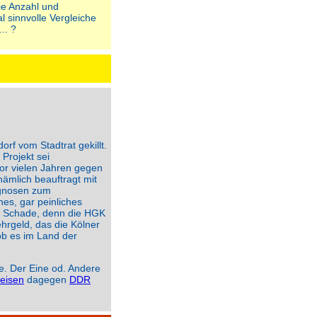
ie Anzahl und
l sinnvolle Vergleiche
.. ?
rf vom Stadtrat gekillt.
Projekt sei
vor vielen Jahren gegen
nämlich beauftragt mit
rognosen zum
es, gar peinliches
t. Schade, denn die HGK
hrgeld, das die Kölner
ob es im Land der
ie. Der Eine od. Andere
eisen
dagegen
DDR