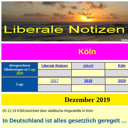
Köln
übergeordnete
Liberale Notizen
aktuell
Köln
Gliederungen zu
Logs
2019
2017
2018
2020
Logs
Dezember 2019
05.12.19 KStA berichtet über städtische Angestellte in Köln
In Deutschland ist alles gesetzlich geregelt ...