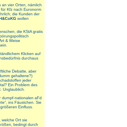
 an vier Orten, nämlich
 für Kfz nach Euronorm
ührlich; die Kunden der
mbH&CoKG
wollen
enschen, die KStA gratis
pörungspolitisch
Art & Weise
ein.
tändlichem Klicken auf
onsbedürfnis durchaus
tliche Debatte, aber
(dumm gehaltene?)
chadstoffen jeder
ital? Ein Problem des
 Unglaublich.
r dumpf-nationalen aFd
te”, ins Fäustchen. Sie
größeren Einfluss.
 welche Ort sie
Größen, bedingt durch