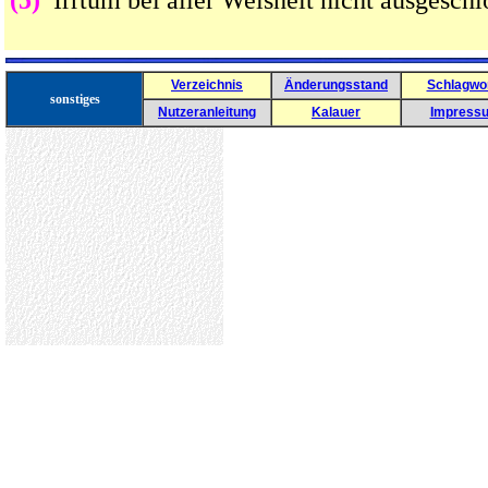
(5)
Irrtum bei aller Weisheit nicht ausgeschl
Verzeichnis
Änderungsstand
Schlagwo
sonstiges
Nutzeranleitung
Kalauer
Impress