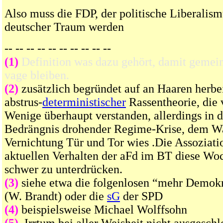
Also muss die FDP, der politische Liberalis
deutscher Traum werden
-- -- -- -- -- -- -- -- -- --
(1)
Definition was dazu gehört, damit gemeint
vage bleiben.
(2)
zusätzlich begründet auf an Haaren her
abstrus-
deterministischer
Rassentheorie, die 
Wenige überhaupt verstanden, allerdings in d
Bedrängnis drohender Regime-Krise, dem W
Vernichtung Tür und Tor wies .Die Assoziat
aktuellen Verhalten der aFd im BT diese Woc
schwer zu unterdrücken.
(3)
siehe etwa die folgenlosen “mehr Demok
(W. Brandt) oder die
sG
der SPD
(4)
beispielsweise Michael Wolffsohn