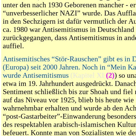
unter den nach 1930 Geborenen mancher - ers
“unverbesserlicher NAZI” wurde. Das Auffl
in den Sechzigern ist dafür vermutlich der A
ca. 1980 war Antisemitismus in Deutschland 
zurückgegangen, dass Antisemitismus in and
auffiel.
Antisemitisches “Stör-Rauschen” gibt es in 
(Europa) seit 2000 Jahren. Noch in “Mein K
wurde Antisemitismus
(Kapitel XI
(2)
) so u
etwa im 19. Jahrhundert ausgedrückt. Danach
Sentiment schließlich bis zur Shoah und fiel
auf das Niveau vor 1925, blieb bis heute wie
wahrnehmbar erhalten und wurde ab den Acht
“post-Gastarbeiter”-Einwanderung besonde
des respektablen arabisch-islamischen Kultur
befeuert. Konnte man von Sozialisten wie d