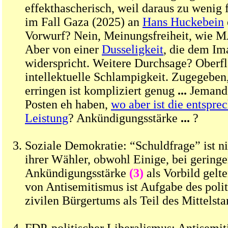
effekthascherisch, weil daraus zu wenig 
im Fall Gaza (2025) an
Hans Huckebein
Vorwurf? Nein, Meinungsfreiheit, wie
Aber von einer
Dusseligkeit
, die dem Im
widerspricht. Weitere Durchsage? Oberfl
intellektuelle Schlampigkeit. Zugegeben,
erringen ist kompliziert genug
...
Jemand 
Posten eh haben,
wo aber ist die entspre
Leistung
? Ankündigungsstärke
...
?
Soziale Demokratie: “Schuldfrage” ist n
ihrer Wähler, obwohl Einige, bei geringe
Ankündigungsstärke
(3)
als Vorbild gel
von Antisemitismus ist Aufgabe des poli
zivilen Bürgertums als Teil des Mittelsta