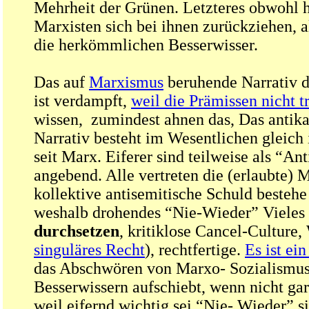
Mehrheit der Grünen. Letzteres obwohl 
Marxisten sich bei ihnen zurückziehen, a
die herkömmlichen Besserwisser.
Das auf
Marxismus
beruhende Narrativ 
ist verdampft,
weil die Prämissen nicht t
wissen, zumindest ahnen das, Das antikap
Narrativ besteht im Wesentlichen gleich 
seit Marx. Eiferer sind teilweise als “An
angebend. Alle vertreten die (erlaubte) 
kollektive antisemitische Schuld bestehe
weshalb drohendes “Nie-Wieder” Vieles
durchsetzen
, kritiklose Cancel-Culture,
singuläres Recht
), rechtfertige.
Es ist ei
das Abschwören von Marxo- Sozialismus
Besserwissern aufschiebt, wenn nicht ga
weil eifernd wichtig sei “Nie- Wieder” si