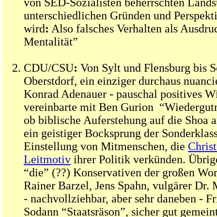
von SED-Sozialisten beherrschten Landst
unterschiedlichen Gründen und Perspekt
wird
:
Also falsches Verhalten als Ausdru
Mentalität”
CDU/CSU
:
Von Sylt und Flensburg bis 
Oberstdorf, ein einziger durchaus nuanc
Konrad Adenauer - pauschal positives Wi
vereinbarte mit Ben Gurion “Wiedergut
ob biblische Auferstehung auf die Shoa 
ein geistiger Bocksprung der Sonderklass
Einstellung von Mitmenschen, die
Chris
Leitmotiv
ihrer Politik verkünden. Übrig
“die” (??) Konservativen der großen Wort
Rainer Barzel, Jens Spahn, vulgärer Dr. 
- nachvollziehbar, aber sehr daneben - F
Sodann “Staatsräson”, sicher gut gemeint